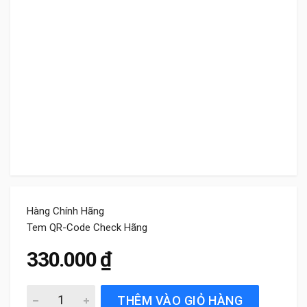
Hàng Chính Hãng
Tem QR-Code Check Hãng
330.000
₫
Gạt Mưa Sau Xe Toyota Wigo Bosch Rear Chính Hãng quan
THÊM VÀO GIỎ HÀNG