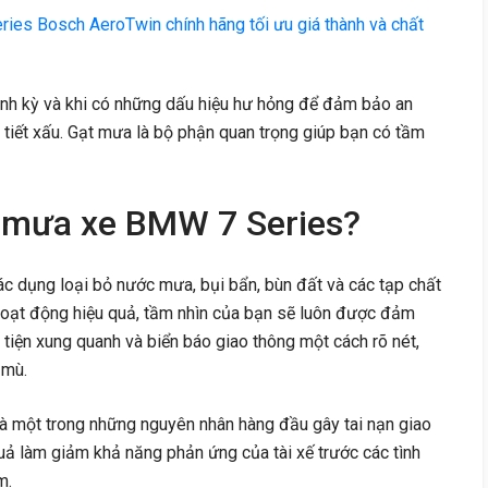
ies Bosch AeroTwin chính hãng tối ưu giá thành và chất
nh kỳ và khi có những dấu hiệu hư hỏng để đảm bảo an
hời tiết xấu. Gạt mưa là bộ phận quan trọng giúp bạn có tầm
t mưa xe BMW 7 Series?
c dụng loại bỏ nước mưa, bụi bẩn, bùn đất và các tạp chất
hoạt động hiệu quả, tầm nhìn của bạn sẽ luôn được đảm
tiện xung quanh và biển báo giao thông một cách rõ nét,
 mù.
là một trong những nguyên nhân hàng đầu gây tai nạn giao
ả làm giảm khả năng phản ứng của tài xế trước các tình
m.