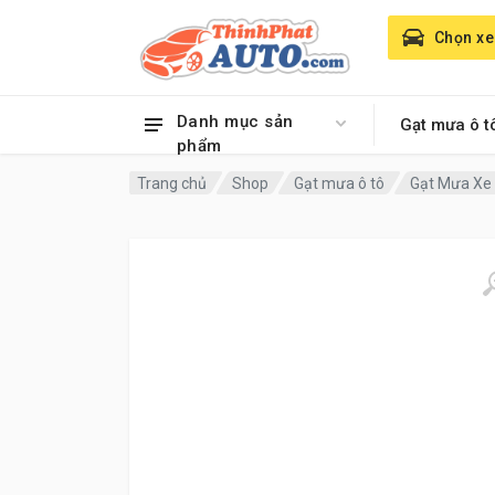
Chọn xe
Danh mục sản
Gạt mưa ô t
phẩm
Trang chủ
Shop
Gạt mưa ô tô
Gạt Mưa Xe 