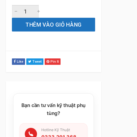
Gạt Mưa Xe BMW 7 Series 730li / 740li (2009 đến 2025) 
THÊM VÀO GIỎ HÀNG
Like
Tweet
Pin It
Bạn cần tư vấn kỹ thuật phụ
tùng?
Hotline Kỹ Thuật