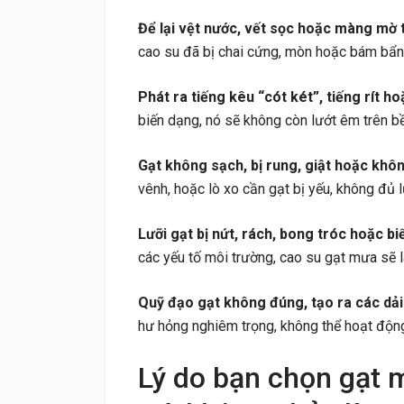
Để lại vệt nước, vết sọc hoặc màng mờ t
cao su đã bị chai cứng, mòn hoặc bám bẩn,
Phát ra tiếng kêu “cót két”, tiếng rít ho
biến dạng, nó sẽ không còn lướt êm trên bề 
Gạt không sạch, bị rung, giật hoặc khô
vênh, hoặc lò xo cần gạt bị yếu, không đủ l
Lưỡi gạt bị nứt, rách, bong tróc hoặc bi
các yếu tố môi trường, cao su gạt mưa sẽ l
Quỹ đạo gạt không đúng, tạo ra các dải
hư hỏng nghiêm trọng, không thể hoạt độn
Lý do bạn chọn gạt