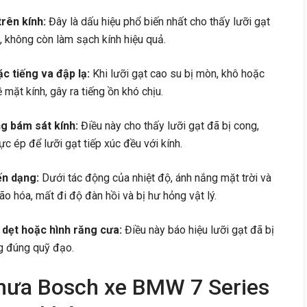
rên kính:
Đây là dấu hiệu phổ biến nhất cho thấy lưỡi gạt
 không còn làm sạch kính hiệu quả.
ặc tiếng va đập lạ:
Khi lưỡi gạt cao su bị mòn, khô hoặc
mặt kính, gây ra tiếng ồn khó chịu.
ng bám sát kính:
Điều này cho thấy lưỡi gạt đã bị cong,
ực ép để lưỡi gạt tiếp xúc đều với kính.
ến dạng:
Dưới tác động của nhiệt độ, ánh nắng mặt trời và
ão hóa, mất đi độ đàn hồi và bị hư hỏng vật lý.
 dẹt hoặc hình răng cưa:
Điều này báo hiệu lưỡi gạt đã bị
g đúng quỹ đạo.
 mưa Bosch xe BMW 7 Series