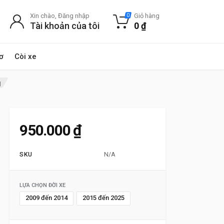
Xin chào, Đăng nhập
Giỏ hàng
0
Tài khoản của tôi
0
₫
ơ
Còi xe
g
950.000
₫
SKU
N/A
LỰA CHỌN ĐỜI XE
2009 đến 2014
2015 đến 2025