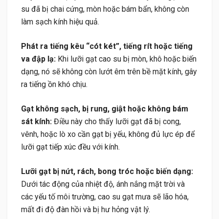
su đã bị chai cứng, mòn hoặc bám bẩn, không còn
làm sạch kính hiệu quả.
Phát ra tiếng kêu “cót két”, tiếng rít hoặc tiếng
va đập lạ:
Khi lưỡi gạt cao su bị mòn, khô hoặc biến
dạng, nó sẽ không còn lướt êm trên bề mặt kính, gây
ra tiếng ồn khó chịu.
Gạt không sạch, bị rung, giật hoặc không bám
sát kính:
Điều này cho thấy lưỡi gạt đã bị cong,
vênh, hoặc lò xo cần gạt bị yếu, không đủ lực ép để
lưỡi gạt tiếp xúc đều với kính.
Lưỡi gạt bị nứt, rách, bong tróc hoặc biến dạng:
Dưới tác động của nhiệt độ, ánh nắng mặt trời và
các yếu tố môi trường, cao su gạt mưa sẽ lão hóa,
mất đi độ đàn hồi và bị hư hỏng vật lý.