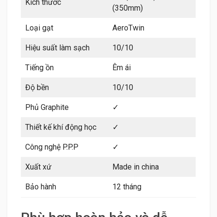
Kích thước
(350mm)
Loại gạt
AeroTwin
Hiệu suất làm sạch
10/10
Tiếng ồn
Êm ái
Độ bền
10/10
Phủ Graphite
✓
Thiết kế khí động học
✓
Công nghệ P.P.P
✓
Xuất xứ
Made in china
Bảo hành
12 tháng