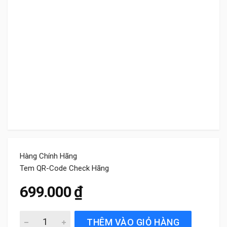
Hàng Chính Hãng
Tem QR-Code Check Hãng
699.000
₫
Gạt Mưa Xe Kia K3 (2013 đến 2025) Bosch AeroTwin Chín
THÊM VÀO GIỎ HÀNG