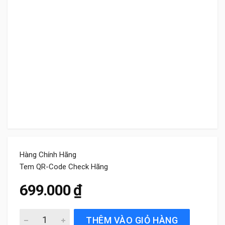
Hàng Chính Hãng
Tem QR-Code Check Hãng
699.000
₫
Gạt Mưa Xe Kia Rio (2011 đến 2017) Bosch AeroTwin Chí
THÊM VÀO GIỎ HÀNG