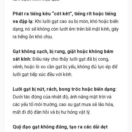
Phát ra tiếng kêu “cót két”, tiếng rít hoặc tiếng
va đập lạ:
Khi lưỡi gạt cao su bị mòn, khô hoặc biến
dạng, nó sẽ không còn lướt êm trên bề mặt kính, gây
ra tiếng ồn khó chịu.
Gạt không sạch, bị rung, giật hoặc không bám
sát kính:
Điều này cho thấy lưỡi gạt đã bị cong,
vênh, hoặc lò xo cần gạt bị yếu, không đủ lực ép để
lưỡi gạt tiếp xúc đều với kính.
Lưỡi gạt bị nứt, rách, bong tróc hoặc biến dạng:
Dưới tác động của nhiệt độ, ánh nắng mặt trời và
các yếu tố môi trường, cao su gạt mưa sẽ lão hóa,
mất đi độ đàn hồi và bị hư hỏng vật lý.
Quỹ đạo gạt không đúng, tạo ra các dải dẹt