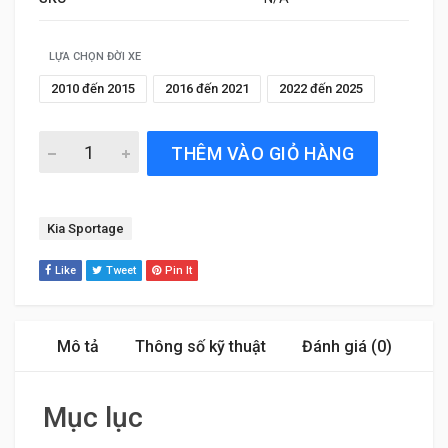
LỰA CHỌN ĐỜI XE
2010 đến 2015
2016 đến 2021
2022 đến 2025
Gạt Mưa Xe Kia Sportage (2010 đến 2025) Bosch AeroTwi
THÊM VÀO GIỎ HÀNG
Tag:
Kia Sportage
Like
Tweet
Pin It
Mô tả
Thông số kỹ thuật
Đánh giá (0)
Mục lục