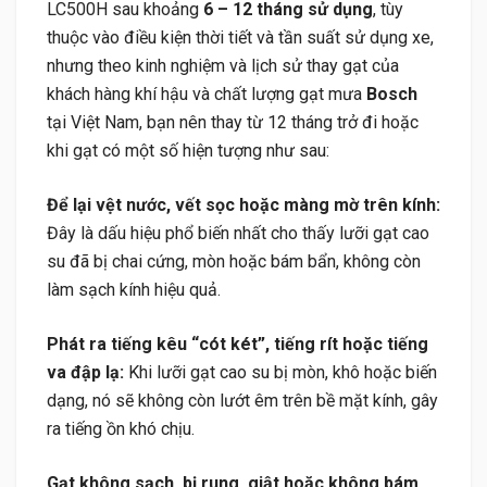
LC500H sau khoảng
6 – 12 tháng sử dụng
, tùy
thuộc vào điều kiện thời tiết và tần suất sử dụng xe,
nhưng theo kinh nghiệm và lịch sử thay gạt của
khách hàng khí hậu và chất lượng gạt mưa
Bosch
tại Việt Nam, bạn nên thay từ 12 tháng trở đi hoặc
khi gạt có một số hiện tượng như sau:
Để lại vệt nước, vết sọc hoặc màng mờ trên kính:
Đây là dấu hiệu phổ biến nhất cho thấy lưỡi gạt cao
su đã bị chai cứng, mòn hoặc bám bẩn, không còn
làm sạch kính hiệu quả.
Phát ra tiếng kêu “cót két”, tiếng rít hoặc tiếng
va đập lạ:
Khi lưỡi gạt cao su bị mòn, khô hoặc biến
dạng, nó sẽ không còn lướt êm trên bề mặt kính, gây
ra tiếng ồn khó chịu.
Gạt không sạch, bị rung, giật hoặc không bám