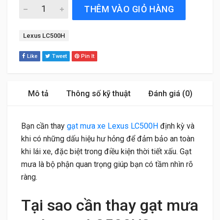
Gạt Mưa Xe Lexus LC500H (2017 đến 2021) Bosch AeroTw
THÊM VÀO GIỎ HÀNG
Tag:
Lexus LC500H
Like
Tweet
Pin It
Mô tả
Thông số kỹ thuật
Đánh giá (0)
Bạn cần thay
gạt mưa xe Lexus LC500H
định kỳ và
khi có những dấu hiệu hư hỏng để đảm bảo an toàn
khi lái xe, đặc biệt trong điều kiện thời tiết xấu. Gạt
mưa là bộ phận quan trọng giúp bạn có tầm nhìn rõ
ràng.
Tại sao cần thay gạt mưa