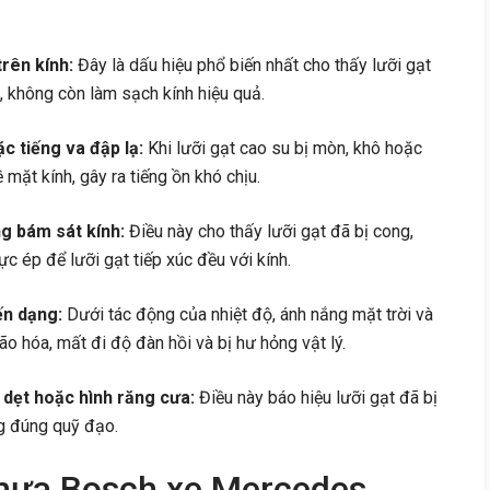
rên kính:
Đây là dấu hiệu phổ biến nhất cho thấy lưỡi gạt
 không còn làm sạch kính hiệu quả.
ặc tiếng va đập lạ:
Khi lưỡi gạt cao su bị mòn, khô hoặc
mặt kính, gây ra tiếng ồn khó chịu.
ng bám sát kính:
Điều này cho thấy lưỡi gạt đã bị cong,
ực ép để lưỡi gạt tiếp xúc đều với kính.
ến dạng:
Dưới tác động của nhiệt độ, ánh nắng mặt trời và
ão hóa, mất đi độ đàn hồi và bị hư hỏng vật lý.
 dẹt hoặc hình răng cưa:
Điều này báo hiệu lưỡi gạt đã bị
g đúng quỹ đạo.
 mưa Bosch xe Mercedes