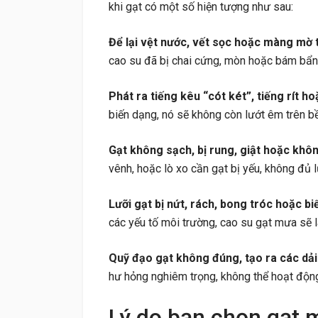
khi gạt có một số hiện tượng như sau:
Để lại vệt nước, vết sọc hoặc màng mờ t
cao su đã bị chai cứng, mòn hoặc bám bẩn,
Phát ra tiếng kêu “cót két”, tiếng rít ho
biến dạng, nó sẽ không còn lướt êm trên bề 
Gạt không sạch, bị rung, giật hoặc khô
vênh, hoặc lò xo cần gạt bị yếu, không đủ l
Lưỡi gạt bị nứt, rách, bong tróc hoặc bi
các yếu tố môi trường, cao su gạt mưa sẽ l
Quỹ đạo gạt không đúng, tạo ra các dải
hư hỏng nghiêm trọng, không thể hoạt độn
Lý do bạn chọn gạt