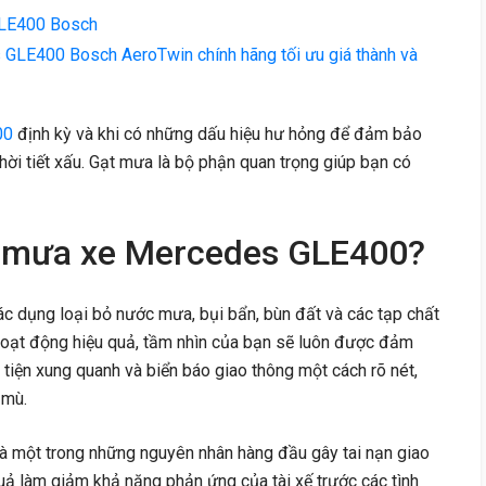
GLE400 Bosch
GLE400 Bosch AeroTwin chính hãng tối ưu giá thành và
00
định kỳ và khi có những dấu hiệu hư hỏng để đảm bảo
 thời tiết xấu. Gạt mưa là bộ phận quan trọng giúp bạn có
ạt mưa xe Mercedes GLE400?
c dụng loại bỏ nước mưa, bụi bẩn, bùn đất và các tạp chất
hoạt động hiệu quả, tầm nhìn của bạn sẽ luôn được đảm
tiện xung quanh và biển báo giao thông một cách rõ nét,
 mù.
là một trong những nguyên nhân hàng đầu gây tai nạn giao
ả làm giảm khả năng phản ứng của tài xế trước các tình