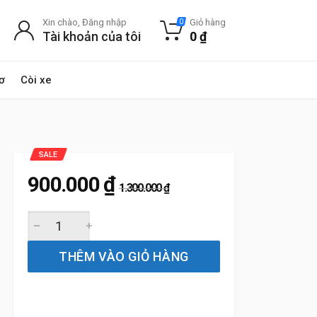
Xin chào, Đăng nhập
Giỏ hàng
0
Tài khoản của tôi
0
₫
ơ
Còi xe
SALE
900.000
₫
1.300.000
₫
Gạt Mưa Xe Mercedes GLE400 (2016 đến 2019) Bosch Ae
THÊM VÀO GIỎ HÀNG