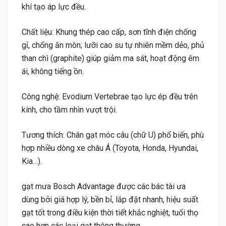
khí tạo áp lực đều.
Chất liệu: Khung thép cao cấp, sơn tĩnh điện chống
gỉ, chống ăn mòn; lưỡi cao su tự nhiên mềm dẻo, phủ
than chì (graphite) giúp giảm ma sát, hoạt động êm
ái, không tiếng ồn.
Công nghệ: Evodium Vertebrae tạo lực ép đều trên
kính, cho tầm nhìn vượt trội.
Tương thích: Chân gạt móc câu (chữ U) phổ biến, phù
hợp nhiều dòng xe châu Á (Toyota, Honda, Hyundai,
Kia…).
gạt mưa Bosch Advantage được các bác tài ưa
dùng bởi giá hợp lý, bền bỉ, lắp đặt nhanh, hiệu suất
gạt tốt trong điều kiện thời tiết khắc nghiệt, tuổi thọ
cao hơn các loại gạt thông thường.