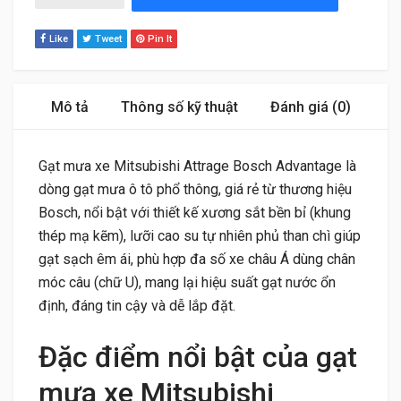
Like
Tweet
Pin It
Mô tả
Thông số kỹ thuật
Đánh giá (0)
Gạt mưa xe Mitsubishi Attrage Bosch Advantage là
dòng gạt mưa ô tô phổ thông, giá rẻ từ thương hiệu
Bosch, nổi bật với thiết kế xương sắt bền bỉ (khung
thép mạ kẽm), lưỡi cao su tự nhiên phủ than chì giúp
gạt sạch êm ái, phù hợp đa số xe châu Á dùng chân
móc câu (chữ U), mang lại hiệu suất gạt nước ổn
định, đáng tin cậy và dễ lắp đặt.
Đặc điểm nổi bật của gạt
mưa xe Mitsubishi