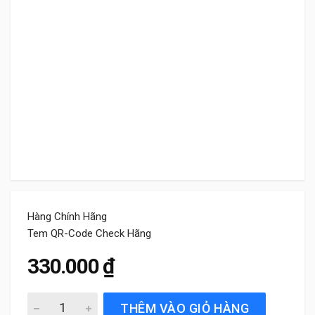
Hàng Chính Hãng
Tem QR-Code Check Hãng
330.000
₫
Gạt mưa xe Mitsubishi Attrage Bosch Advantage Chính Hã
THÊM VÀO GIỎ HÀNG