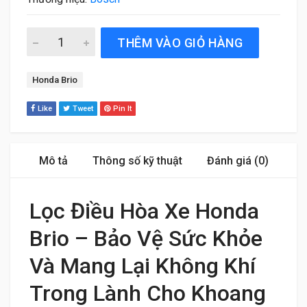
Lọc Điều Hòa Xe Honda Brio (2018 đến 2025) Bosch Chín
THÊM VÀO GIỎ HÀNG
Tag:
Honda Brio
Like
Tweet
Pin It
Mô tả
Thông số kỹ thuật
Đánh giá (0)
Lọc Điều Hòa Xe Honda
Brio – Bảo Vệ Sức Khỏe
Và Mang Lại Không Khí
Trong Lành Cho Khoang