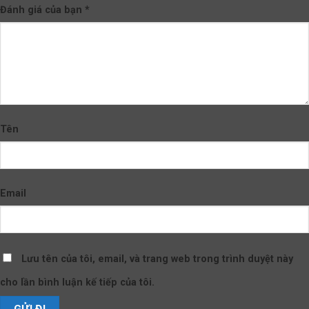
Đánh giá của bạn
*
Tên
Email
Lưu tên của tôi, email, và trang web trong trình duyệt này
cho lần bình luận kế tiếp của tôi.