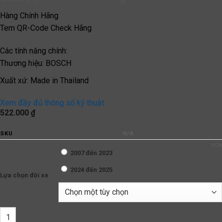
Hàng Chính Hãng
Tem QR-Code Check Hãng
Các tính năng chính:
Thương hiệu
:
BOSCH
Xuất xứ
:
Made in Thailand
Xem đầy đủ thông số kỹ thuật
522.000
₫
SKU
N/A
XÓA
2007 đến 2023
2024 đến 2025
Lựa chọn đời xe
Lọc Điều Hòa Xe Toyota Yaris (2007 đến 2025) Bosch Chính Hãng 