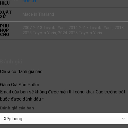
BOSCH
HIỆU
XUẤT
Made in Thailand
XỨ
PHÙ
2007-2013 Toyota Yaris, 2014-2017 Toyota Yaris, 2018-
HỢP
2023 Toyota Yaris, 2024-2025 Toyota Yaris
CHO
Đánh giá
Chưa có đánh giá nào.
Đánh Giá Sản Phẩm
Email của bạn sẽ không được hiển thị công khai.
Các trường bắt
buộc được đánh dấu
*
Đánh giá của bạn