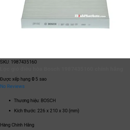
SKU:
1987435160
Lọc gió điều hòa Bosch 1987435160 chính hãng
Được xếp hạng
0
5 sao
No Reviews
Thương hiệu
:
BOSCH
Kích thước
:
226 x 210 x 30 (mm)
Hàng Chính Hãng