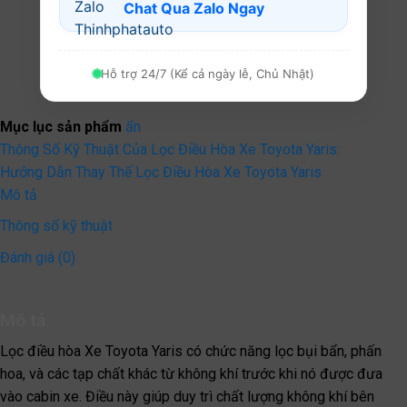
Chat Qua Zalo Ngay
Hỗ trợ 24/7 (Kể cả ngày lễ, Chủ Nhật)
Mục lục sản phẩm
ẩn
Thông Số Kỹ Thuật Của Lọc Điều Hòa Xe Toyota Yaris:
Hướng Dẫn Thay Thế Lọc Điều Hòa Xe Toyota Yaris
Mô tả
Thông số kỹ thuật
Đánh giá (0)
Mô tả
Lọc điều hòa Xe Toyota Yaris có chức năng lọc bụi bẩn, phấn
hoa, và các tạp chất khác từ không khí trước khi nó được đưa
vào cabin xe. Điều này giúp duy trì chất lượng không khí bên