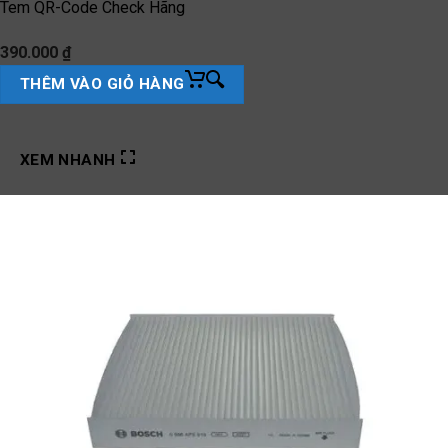
Tem QR-Code Check Hãng
390.000
₫
THÊM VÀO GIỎ HÀNG
XEM NHANH