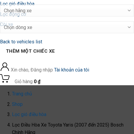
Lọc gió điều hòa
Lọc động cơ
Còi xe
Back to vehicles list
THÊM MỘT CHIẾC XE
Xin chào, Đăng nhập
Tài khoản của tôi
0
Giỏ hàng
0
₫
Trang chủ
Shop
Lọc gió điều hòa
Lọc Điều Hòa Xe Toyota Yaris (2007 đến 2025) Bosch
Chính Hãng