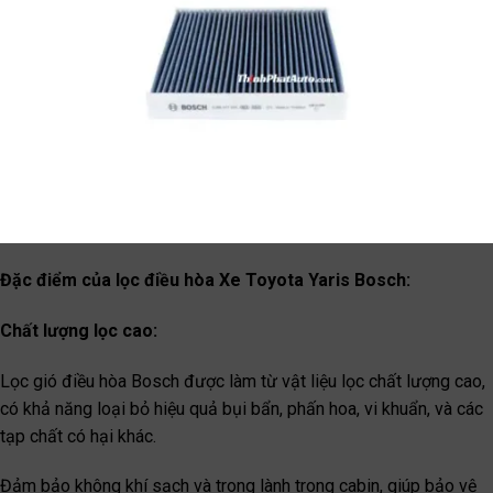
Đặc điểm của lọc điều hòa Xe Toyota Yaris Bosch:
Chất lượng lọc cao:
Lọc gió điều hòa Bosch được làm từ vật liệu lọc chất lượng cao,
có khả năng loại bỏ hiệu quả bụi bẩn, phấn hoa, vi khuẩn, và các
tạp chất có hại khác.
Đảm bảo không khí sạch và trong lành trong cabin, giúp bảo vệ