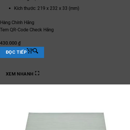
Kích thước
:
219 x 232 x 33 (mm)
Hàng Chính Hãng
Tem QR-Code Check Hãng
430.000
₫
ĐỌC TIẾP
XEM NHANH