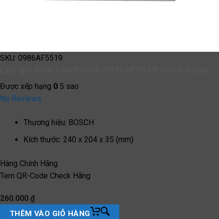
SKU:
0986AF5519
Lọc gió điều hòa Bosch 0986AF5519 chính hãng
Được xếp hạng
0
5 sao
No Reviews
Thương hiệu
:
BOSCH
Kích thước
:
240 x 204 x 35 (mm)
Hàng Chính Hãng
Tem QR-Code Check Hãng
260.000
₫
THÊM VÀO GIỎ HÀNG