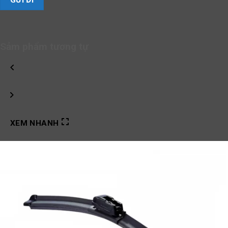
Sảm phẩm tương tự
XEM NHANH