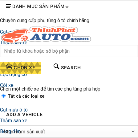
DANH MỤC SẢN PHẨM
Chuyên cung cấp phụ tùng ô tô chính hãng
Gạt mưa ô tô
Thảm sàn xe
Bóng đèn
Lọc gió điều hòa
CHỌN XE
SEARCH
Lọc động cơ
Còi xe
Chọn một chiếc xe để tìm các phụ tùng phù hợp
Tất cả các loại xe
Gạt mưa ô tô
ADD A VEHICLE
Thảm sàn xe
Bóng đèn