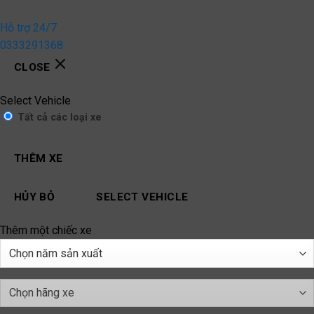
Hỗ trợ 24/7
0333291368
CLOSE
Select Vehicle
Tất cả các loại xe
THÊM XE
HỦY BỎ
SELECT VEHICLE
Thêm một chiếc xe