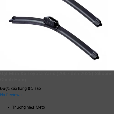
Gạt Mưa Xe Toyota Yaris (2007 đến 2025) Silicone
Chính Hãng
Được xếp hạng
0
5 sao
No Reviews
Thương hiệu
:
Meto