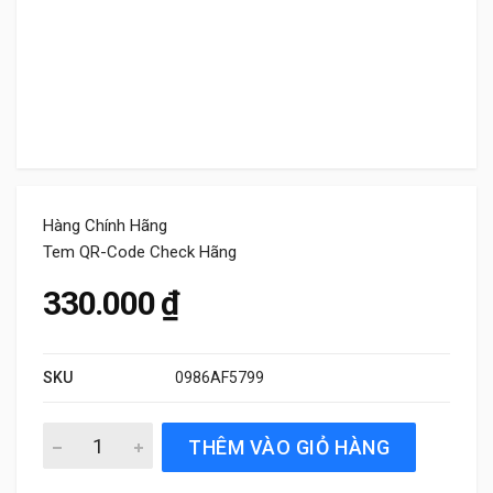
Hàng Chính Hãng
Tem QR-Code Check Hãng
330.000
₫
SKU
0986AF5799
Lọc gió điều hòa Bosch 0986AF5799 chính hãng quantity
THÊM VÀO GIỎ HÀNG