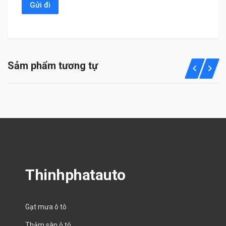
Sảm phẩm tương tự
Thinhphatauto
Gạt mưa ô tô
Thảm sàn ô tô