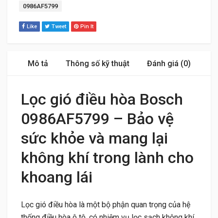
Tag:
0986AF5799
Like
Tweet
Pin It
Mô tả
Thông số kỹ thuật
Đánh giá (0)
Lọc gió điều hòa Bosch
0986AF5799 – Bảo vệ
sức khỏe và mang lại
không khí trong lành cho
khoang lái
Lọc gió điều hòa là một bộ phận quan trọng của hệ
thống điều hòa ô tô, có nhiệm vụ lọc sạch không khí