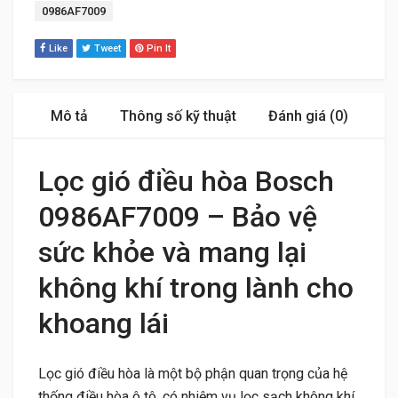
Tag:
0986AF7009
Like
Tweet
Pin It
Mô tả
Thông số kỹ thuật
Đánh giá (0)
Lọc gió điều hòa Bosch
0986AF7009 – Bảo vệ
sức khỏe và mang lại
không khí trong lành cho
khoang lái
Lọc gió điều hòa là một bộ phận quan trọng của hệ
thống điều hòa ô tô, có nhiệm vụ lọc sạch không khí