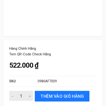
Hàng Chính Hãng
Tem QR-Code Check Hãng
522.000
₫
SKU
0986AF7009
Lọc gió điều hòa Bosch Aeristo Premium 0986AF7009 chí
THÊM VÀO GIỎ HÀNG