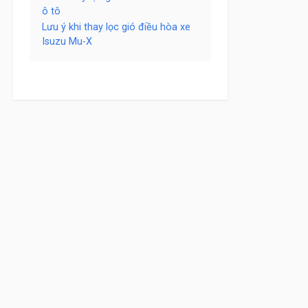
ô tô
Lưu ý khi thay lọc gió điều hòa xe
Isuzu Mu-X