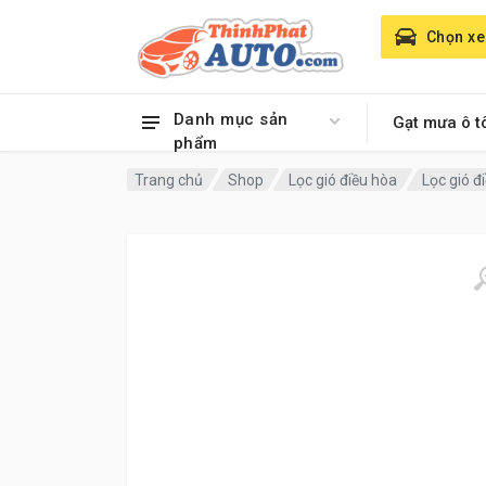
Chọn xe
Danh mục sản
Gạt mưa ô t
phẩm
Trang chủ
Shop
Lọc gió điều hòa
Lọc gió 