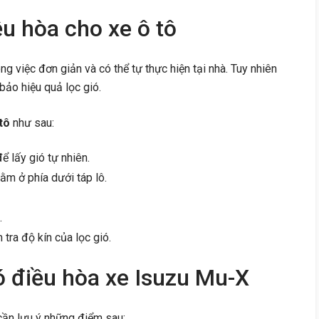
ều hòa cho xe ô tô
ng việc đơn giản và có thể tự thực hiện tại nhà. Tuy nhiên
bảo hiệu quả lọc gió.
tô
như sau:
ể lấy gió tự nhiên.
nằm ở phía dưới táp lô.
.
 tra độ kín của lọc gió.
ió điều hòa xe Isuzu Mu-X
ần lưu ý những điểm sau: