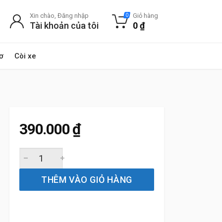
Xin chào, Đăng nhập
Giỏ hàng
0
Tài khoản của tôi
0
₫
ơ
Còi xe
390.000
₫
Lọc gió điều hòa xe Isuzu Mu-X 2018 đến 2020 Bosch chí
THÊM VÀO GIỎ HÀNG