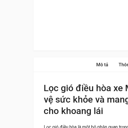
Mô tả
Thôn
Lọc gió điều hòa xe
vệ sức khỏe và mang 
cho khoang lái
Lọc gió điều hòa là một bộ phận quan trọn