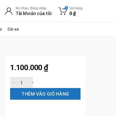
Xin chào, Đăng nhập
Giỏ hàng
0
Tài khoản của tôi
0
₫
ơ
Còi xe
1.100.000
₫
Lọc gió điều hòa xe Mercedes GLK220 CDI 2008 đến 2015
THÊM VÀO GIỎ HÀNG