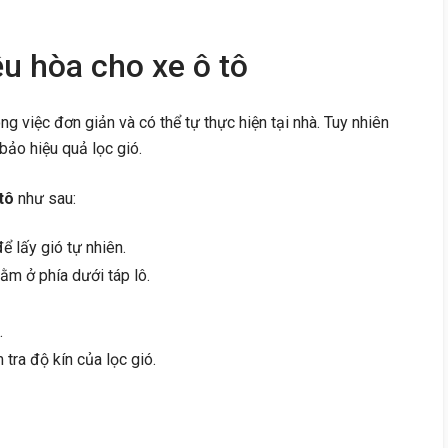
ều hòa cho xe ô tô
ng việc đơn giản và có thể tự thực hiện tại nhà. Tuy nhiên
bảo hiệu quả lọc gió.
tô
như sau:
ể lấy gió tự nhiên.
nằm ở phía dưới táp lô.
.
 tra độ kín của lọc gió.