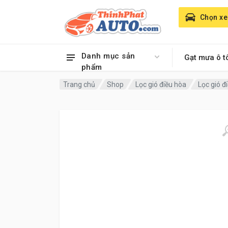
Chọn xe
Danh mục sản
Gạt mưa ô t
phẩm
Trang chủ
Shop
Lọc gió điều hòa
Lọc gió 