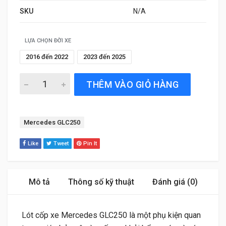
SKU
N/A
LỰA CHỌN ĐỜI XE
2016 đến 2022
2023 đến 2025
Lót Cốp Xe Mercedes GLC250 (2016 đến 2022) Thương H
THÊM VÀO GIỎ HÀNG
Tag:
Mercedes GLC250
Like
Tweet
Pin It
Mô tả
Thông số kỹ thuật
Đánh giá (0)
Lót cốp xe Mercedes GLC250 là một phụ kiện quan