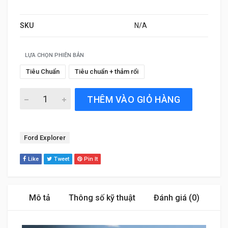
SKU
N/A
LỰA CHỌN PHIÊN BẢN
Tiêu Chuẩn
Tiêu chuẩn + thảm rổi
Thảm Sàn Xe Ford Explorer (2020 đến 2025) Thương hiệu
THÊM VÀO GIỎ HÀNG
Tag:
Ford Explorer
Like
Tweet
Pin It
Mô tả
Thông số kỹ thuật
Đánh giá (0)