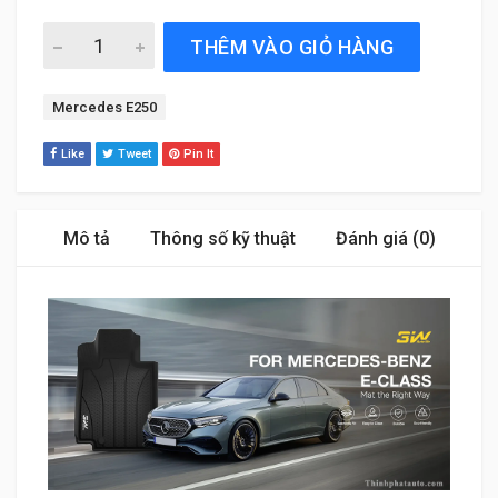
Thảm Sàn Xe Mercedes E250 (2016 đến 2023) Thương hi
THÊM VÀO GIỎ HÀNG
Tag:
Mercedes E250
Like
Tweet
Pin It
Mô tả
Thông số kỹ thuật
Đánh giá (0)