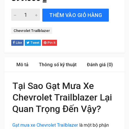
Gạt Mưa Xe Chevrolet Trailblazer (2017 đến 2020) Silico
THÊM VÀO GIỎ HÀNG
Tag:
Chevrolet Trailblazer
Like
Tweet
Pin It
Mô tả
Thông số kỹ thuật
Đánh giá (0)
Tại Sao Gạt Mưa Xe
Chevrolet Trailblazer Lại
Quan Trọng Đến Vậy?
Gạt mưa xe Chevrolet Trailblazer
là một bộ phận