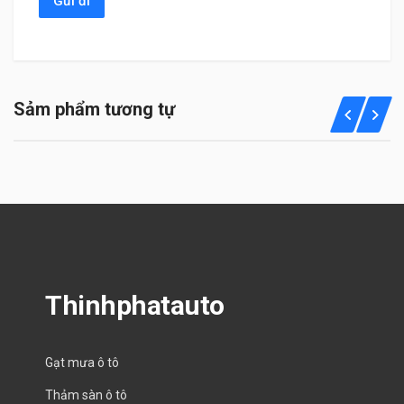
Sảm phẩm tương tự
Thinhphatauto
Gạt mưa ô tô
Thảm sàn ô tô