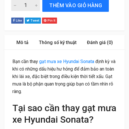
Gạt Mưa Xe Hyundai Sonata (2015 đến 2025) Bosch Aero
THÊM VÀO GIỎ HÀNG
Like
Tweet
Pin It
Mô tả
Thông số kỹ thuật
Đánh giá (0)
Bạn cần thay
gạt mưa xe Hyundai Sonata
định kỳ và
khi có những dấu hiệu hư hỏng để đảm bảo an toàn
khi lái xe, đặc biệt trong điều kiện thời tiết xấu. Gạt
mưa là bộ phận quan trọng giúp bạn có tầm nhìn rõ
ràng.
Tại sao cần thay gạt mưa
xe Hyundai Sonata?