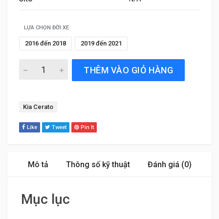
LỰA CHỌN ĐỜI XE
2016 đến 2018
2019 đến 2021
Gạt Mưa Xe Kia Cerato (2016 đến 2021) Bosch AeroTwin 
THÊM VÀO GIỎ HÀNG
Tag:
Kia Cerato
Like
Tweet
Pin It
Mô tả
Thông số kỹ thuật
Đánh giá (0)
Mục lục