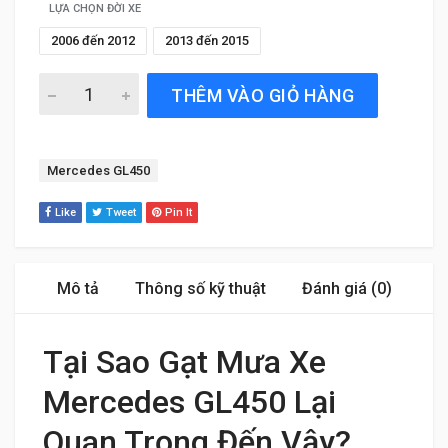
LỰA CHỌN ĐỜI XE
2006 đến 2012
2013 đến 2015
Gạt Mưa Xe Mercedes GL450 (2006 đến 2012) Silicone Ch
THÊM VÀO GIỎ HÀNG
Tag:
Mercedes GL450
Like
Tweet
Pin It
Mô tả
Thông số kỹ thuật
Đánh giá (0)
Tại Sao Gạt Mưa Xe
Mercedes GL450 Lại
Quan Trọng Đến Vậy?