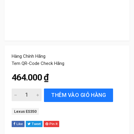
Hàng Chính Hãng
Tem QR-Code Check Hãng
464.000
₫
Lọc Điều Hòa Xe Lexus ES350 (2006 đến 2018) Bosch Chí
THÊM VÀO GIỎ HÀNG
Tag:
Lexus ES350
Like
Tweet
Pin It