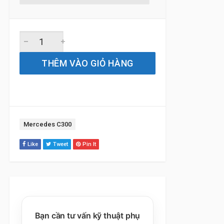
Lọc gió điều hòa Mercedes C300 (2013 đến 2024) Bosch 
THÊM VÀO GIỎ HÀNG
Tag:
Mercedes C300
Like
Tweet
Pin It
Bạn cần tư vấn kỹ thuật phụ