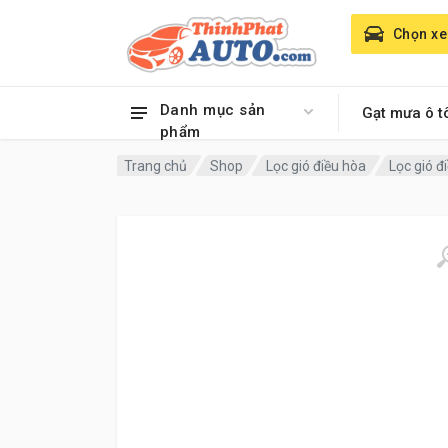
Chọn xe
Danh mục sản
Gạt mưa ô t
phẩm
Trang chủ
Shop
Lọc gió điều hòa
Lọc gió 