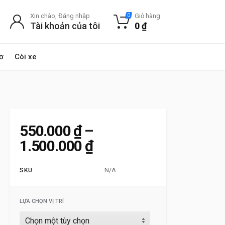
Xin chào, Đăng nhập
Giỏ hàng
0
Tài khoản của tôi
0
₫
ơ
Còi xe
550.000
₫
–
Khoảng giá: từ 550.0
1.500.000
₫
SKU
N/A
LỰA CHỌN VỊ TRÍ