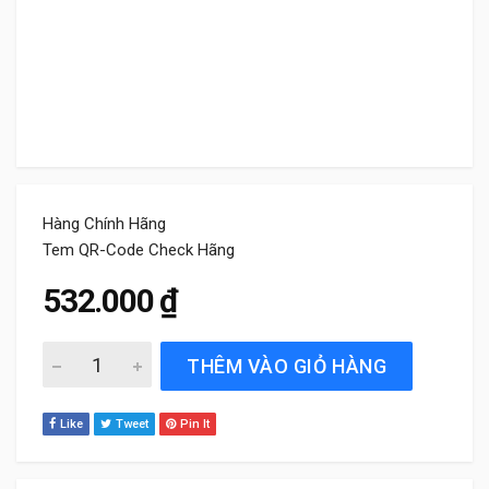
Hàng Chính Hãng
Tem QR-Code Check Hãng
532.000
₫
Lọc gió điều hòa xe Kia Sonet 2021 đến 2025 Bosch chính
THÊM VÀO GIỎ HÀNG
Like
Tweet
Pin It