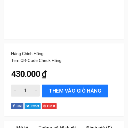
Hàng Chính Hãng
Tem QR-Code Check Hãng
430.000
₫
Lọc gió động cơ Mazda 3 1.5 (2014 đến 2019) Bosch quan
THÊM VÀO GIỎ HÀNG
Like
Tweet
Pin It
Mô tả
Thông số kỹ thuật
Đánh giá (0)